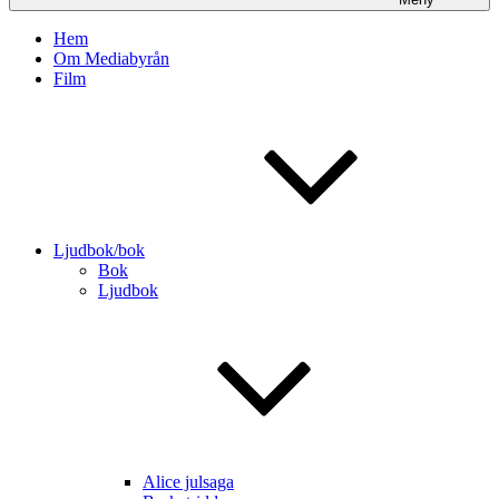
Hem
Om Mediabyrån
Film
Ljudbok/bok
Bok
Ljudbok
Alice julsaga