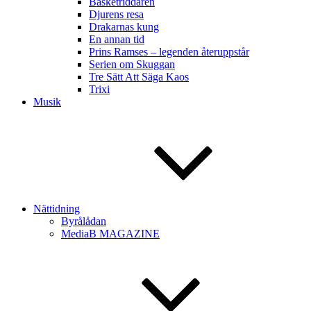
Basketriddaren
Djurens resa
Drakarnas kung
En annan tid
Prins Ramses – legenden återuppstår
Serien om Skuggan
Tre Sätt Att Säga Kaos
Trixi
Musik
Nättidning
Byrålådan
MediaB MAGAZINE