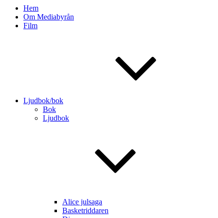
Hem
Om Mediabyrån
Film
Ljudbok/bok
Bok
Ljudbok
Alice julsaga
Basketriddaren