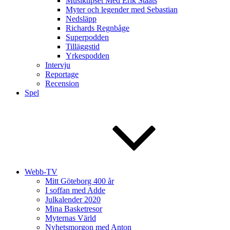
Musiktipset Med Erik Staats
Myter och legender med Sebastian
Nedsläpp
Richards Regnbåge
Superpodden
Tilläggstid
Yrkespodden
Intervju
Reportage
Recension
Spel
Webb-TV
Mitt Göteborg 400 år
I soffan med Adde
Julkalender 2020
Mina Basketresor
Myternas Värld
Nyhetsmorgon med Anton