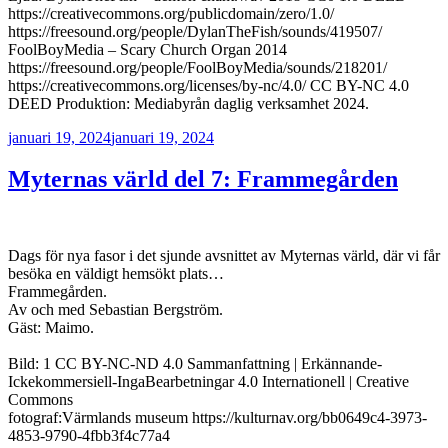
https://creativecommons.org/publicdomain/zero/1.0/
https://freesound.org/people/DylanTheFish/sounds/419507/
FoolBoyMedia – Scary Church Organ 2014
https://freesound.org/people/FoolBoyMedia/sounds/218201/
https://creativecommons.org/licenses/by-nc/4.0/ CC BY-NC 4.0
DEED Produktion: Mediabyrån daglig verksamhet 2024.
Publicerat
januari 19, 2024
januari 19, 2024
Myternas värld del 7: Frammegården
Dags för nya fasor i det sjunde avsnittet av Myternas värld, där vi får
besöka en väldigt hemsökt plats…
Frammegården.
Av och med Sebastian Bergström.
Gäst: Maimo.
Bild: 1 CC BY-NC-ND 4.0 Sammanfattning | Erkännande-
Ickekommersiell-IngaBearbetningar 4.0 Internationell | Creative
Commons
fotograf:Värmlands museum https://kulturnav.org/bb0649c4-3973-
4853-9790-4fbb3f4c77a4