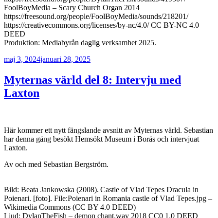
FoolBoyMedia – Scary Church Organ 2014
https://freesound.org/people/FoolBoyMedia/sounds/218201/
https://creativecommons.org/licenses/by-nc/4.0/ CC BY-NC 4.0
DEED
Produktion: Mediabyrån daglig verksamhet 2025.
Publicerat
maj 3, 2024
januari 28, 2025
Myternas värld del 8: Intervju med
Laxton
Här kommer ett nytt fängslande avsnitt av Myternas värld. Sebastian
har denna gång besökt Hemsökt Museum i Borås och intervjuat
Laxton.
Av och med Sebastian Bergström.
Bild: Beata Jankowska (2008). Castle of Vlad Tepes Dracula in
Poienari. [foto]. File:Poienari in Romania castle of Vlad Tepes.jpg –
Wikimedia Commons (CC BY 4.0 DEED)
Ljud: DylanTheFish – demon chant.wav 2018 CC0 1.0 DEED