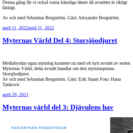
Denna gång får vi också varna känsliga tittare då avsnittet är riktigt
läskigt.
Av och med Sebastian Bergström. Gäst: Alexander Bergström.
Publicerat
april 11, 2022
april 11, 2022
Myternas Värld Del 4: Storsjöodjuret
Mediabyråns egna mytolog kommer nu med ett nytt avsnitt av serien
Myternas Värld, detta avsnitt handlar om den mytomspunna
Storsjöodjuret.
Av och med Sebastian Bergström. Gäst: Erik Staats Foto: Hana
Tankovic
Publicerat
april 29, 2021
Myternas värld del 3: Djävulens hav