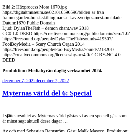
Bild 2: Häxprocess Mora 1670.jpg
https://digitaltmuseum.se/021016596596/bilden-ar-fran-
frammegarden-bon-i-skillingmark-ett-av-sveriges-mest-omtalade
Datum:1670 Public Domain
Ljud: DylanTheFish – demon chant.wav 2018
CC0 1.0 DEED https://creativecommons.org/publicdomain/zero/1.0/
https://freesound.org/people/DylanTheFish/sounds/419507/
FoolBoyMedia – Scary Church Organ 2014
https://freesound.org/people/FoolBoyMedia/sounds/218201/
https://creativecommons.org/licenses/by-nc/4.0/ CC BY-NC 4.0
DEED
Produktion: Mediabyrån daglig verksamhet 2024.
Publicerat
december 7, 2022
december 7, 2022
Myternas värld del 6: Special
I sjätte avsnittet av Myternas värld gästas vi av en speciell gäst som
är minst sagt aktuell dessa dagar …
Av och med Sebastian Bergström. Gäst: Malik Maseco. Produktion: