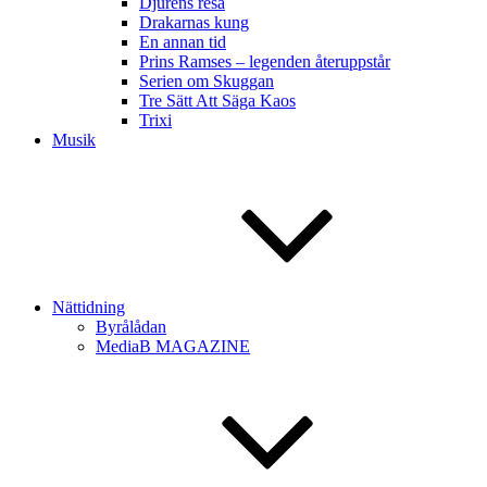
Djurens resa
Drakarnas kung
En annan tid
Prins Ramses – legenden återuppstår
Serien om Skuggan
Tre Sätt Att Säga Kaos
Trixi
Musik
Nättidning
Byrålådan
MediaB MAGAZINE