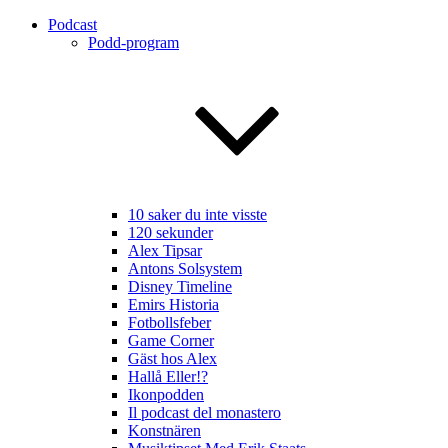
Podcast
Podd-program
10 saker du inte visste
120 sekunder
Alex Tipsar
Antons Solsystem
Disney Timeline
Emirs Historia
Fotbollsfeber
Game Corner
Gäst hos Alex
Hallå Eller!?
Ikonpodden
Il podcast del monastero
Konstnären