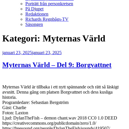
Porträtt från personkretsen
På Djupet
Redaktionen
Richards Regnbågs-TV
Säsongen
Kategori:
Myternas Värld
Publicerat
januari 23, 2025
januari 23, 2025
Myternas Värld – Del 9: Borgvattnet
Myternas Värld är tillbaka i ett nytt spännande och rätt så läskigt
avsnitt. Denna gång om platsen Borgvattnet och dess kusliga
historia.
Programledare: Sebastian Bergström
Gäst: Charlie
Foton: Laxton
Ljud: DylanTheFish – demon chant.wav 2018 CC0 1.0 DEED
https://creativecommons.org/publicdomain/zero/1.0/
https://freesound.org/people/DylanTheFish/sounds/419507/