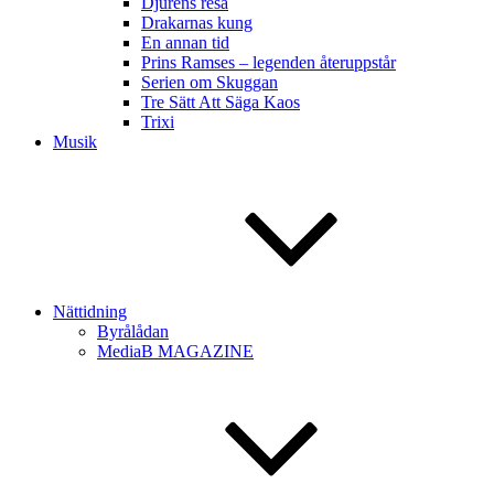
Djurens resa
Drakarnas kung
En annan tid
Prins Ramses – legenden återuppstår
Serien om Skuggan
Tre Sätt Att Säga Kaos
Trixi
Musik
Nättidning
Byrålådan
MediaB MAGAZINE