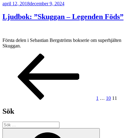
Publicerat
april 12, 2018
december 9, 2024
Ljudbok: ”Skuggan – Legenden Föds”
Första delen i Sebastian Bergströms bokserie om superhjälten
Skuggan.
Sidnumrering
Föregående
Sida
Sida
Sida
sida
för
inlägg
1
…
10
11
Sök
Sök
efter:
Sök