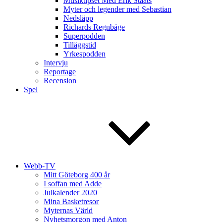
Musiktipset Med Erik Staats
Myter och legender med Sebastian
Nedsläpp
Richards Regnbåge
Superpodden
Tilläggstid
Yrkespodden
Intervju
Reportage
Recension
Spel
Webb-TV
Mitt Göteborg 400 år
I soffan med Adde
Julkalender 2020
Mina Basketresor
Myternas Värld
Nyhetsmorgon med Anton