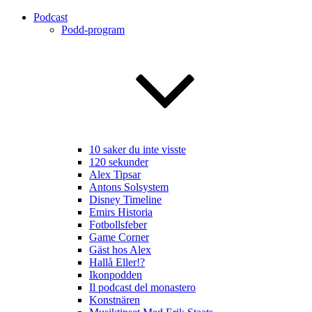
Podcast
Podd-program
10 saker du inte visste
120 sekunder
Alex Tipsar
Antons Solsystem
Disney Timeline
Emirs Historia
Fotbollsfeber
Game Corner
Gäst hos Alex
Hallå Eller!?
Ikonpodden
Il podcast del monastero
Konstnären