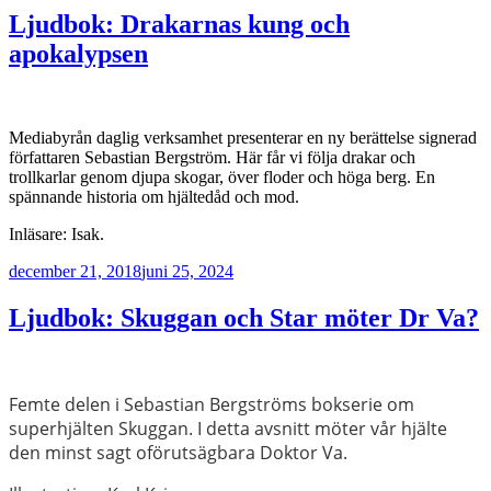
Ljudbok: Drakarnas kung och
apokalypsen
Mediabyrån daglig verksamhet presenterar en ny berättelse signerad
författaren Sebastian Bergström. Här får vi följa drakar och
trollkarlar genom djupa skogar, över floder och höga berg. En
spännande historia om hjältedåd och mod.
Inläsare: Isak.
Publicerat
december 21, 2018
juni 25, 2024
Ljudbok: Skuggan och Star möter Dr Va?
Femte delen i Sebastian Bergströms bokserie om
superhjälten Skuggan. I
detta avsnitt möter vår hjälte
den minst sagt oförutsägbara Doktor Va.