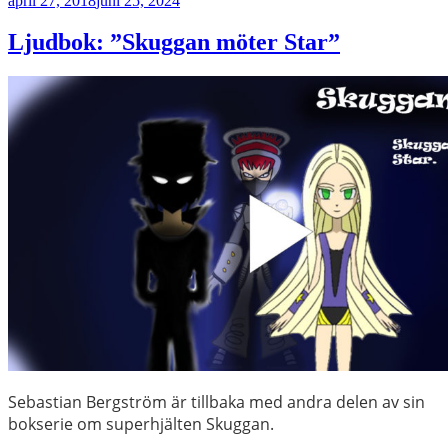
april 27, 2018
juni 25, 2024
Ljudbok: ”Skuggan möter Star”
Sebastian Bergström är tillbaka med andra delen av sin
bokserie om superhjälten Skuggan.