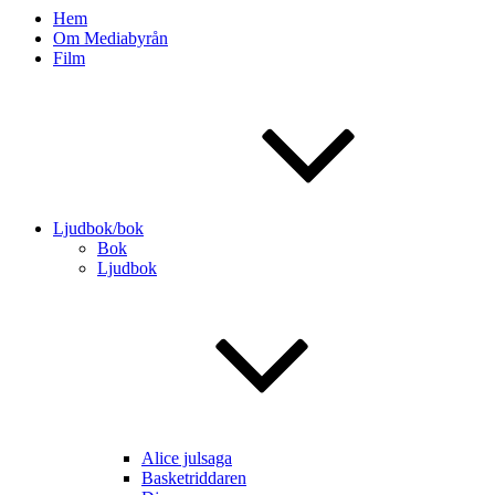
Hem
Om Mediabyrån
Film
Ljudbok/bok
Bok
Ljudbok
Alice julsaga
Basketriddaren