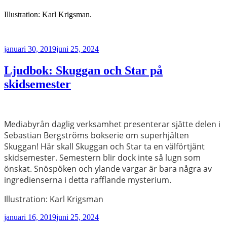
Illustration: Karl Krigsman.
Publicerat
januari 30, 2019
juni 25, 2024
Ljudbok: Skuggan och Star på
skidsemester
Mediabyrån daglig verksamhet presenterar sjätte delen i
Sebastian Bergströms bokserie om superhjälten
Skuggan! Här skall Skuggan och Star ta en välförtjänt
skidsemester. Semestern blir dock inte så lugn som
önskat. Snöspöken och ylande vargar är bara några av
ingredienserna i detta rafflande mysterium.
Illustration: Karl Krigsman
Publicerat
januari 16, 2019
juni 25, 2024