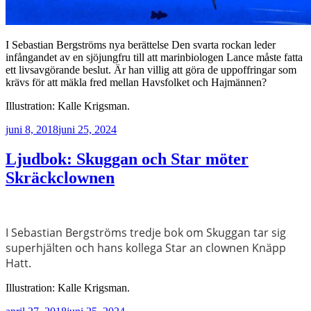
I Sebastian Bergströms nya berättelse Den svarta rockan leder
infångandet av en sjöjungfru till att marinbiologen Lance måste fatta
ett livsavgörande beslut. Är han villig att göra de uppoffringar som
krävs för att mäkla fred mellan Havsfolket och Hajmännen?
Illustration: Kalle Krigsman.
Publicerat
juni 8, 2018
juni 25, 2024
Ljudbok: Skuggan och Star möter
Skräckclownen
I Sebastian Bergströms tredje bok om Skuggan tar sig
superhjälten och hans kollega Star an clownen Knäpp
Hatt.
Illustration: Kalle Krigsman.
Publicerat