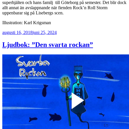
superhjälten och hans familj till Göteborg på semester. Det blir dock
allt annat än avslappnande när fienden Rock’n Roll Storm
uppenbarar sig på Lisebergs scen.
Illustration: Karl Krigsman
Publicerat
augusti 16, 2018
juni 25, 2024
Ljudbok: ”Den svarta rockan”