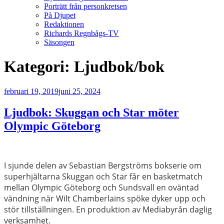
Porträtt från personkretsen
På Djupet
Redaktionen
Richards Regnbågs-TV
Säsongen
Kategori:
Ljudbok/bok
Publicerat
februari 19, 2019
juni 25, 2024
Ljudbok: Skuggan och Star möter
Olympic Göteborg
I sjunde delen av Sebastian Bergströms bokserie om
superhjältarna Skuggan och Star får en basketmatch
mellan Olympic Göteborg och Sundsvall en oväntad
vändning när Wilt Chamberlains spöke dyker upp och
stör tillställningen. En produktion av Mediabyrån daglig
verksamhet.