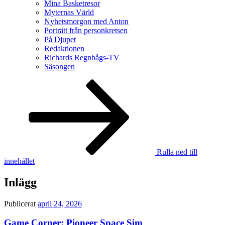
Mina Basketresor
Myternas Värld
Nyhetsmorgon med Anton
Porträtt från personkretsen
På Djupet
Redaktionen
Richards Regnbågs-TV
Säsongen
Rulla ned till
innehållet
Inlägg
Publicerat
april 24, 2026
Game Corner: Pioneer Space Sim