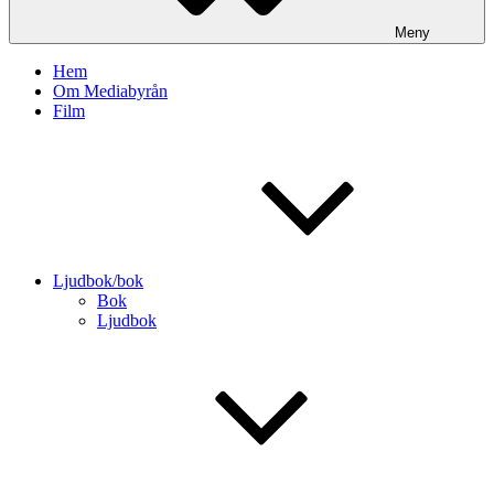
Meny
Hem
Om Mediabyrån
Film
Ljudbok/bok
Bok
Ljudbok