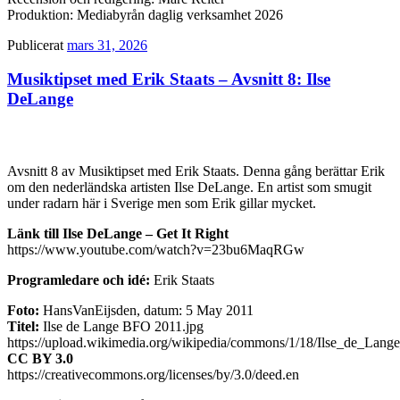
Produktion: Mediabyrån daglig verksamhet 2026
Publicerat
mars 31, 2026
Musiktipset med Erik Staats – Avsnitt 8: Ilse
DeLange
Avsnitt 8 av Musiktipset med Erik Staats. Denna gång berättar Erik
om den nederländska artisten Ilse DeLange. En artist som smugit
under radarn här i Sverige men som Erik gillar mycket.
Länk till Ilse DeLange – Get It Right
https://www.youtube.com/watch?v=23bu6MaqRGw
Programledare och idé:
Erik Staats
Foto:
HansVanEijsden, datum: 5 May 2011
Titel:
Ilse de Lange BFO 2011.jpg
https://upload.wikimedia.org/wikipedia/commons/1/18/Ilse_de_Lan
CC BY 3.0
https://creativecommons.org/licenses/by/3.0/deed.en