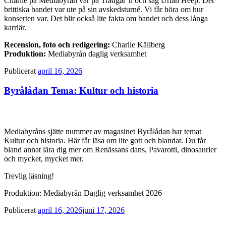
Charlie på Mediabyrån var på Trädgår’n och såg Uriah Heep. Det
brittiska bandet var ute på sin avskedsturné. Vi får höra om hur
konserten var. Det blir också lite fakta om bandet och dess långa
karriär.
Recension, foto och redigering:
Charlie Källberg
Produktion:
Mediabyrån daglig verksamhet
Publicerat
april 16, 2026
Byrålådan Tema: Kultur och historia
Mediabyråns sjätte nummer av magasinet Byrålådan har temat
Kultur och historia. Här får läsa om lite gott och blandat. Du får
bland annat lära dig mer om Renässans dans, Pavarotti, dinosaurier
och mycket, mycket mer.
Trevlig läsning!
Produktion: Mediabyrån Daglig verksamhet 2026
Publicerat
april 16, 2026
juni 17, 2026