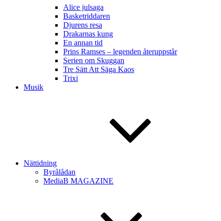
Alice julsaga
Basketriddaren
Djurens resa
Drakarnas kung
En annan tid
Prins Ramses – legenden återuppstår
Serien om Skuggan
Tre Sätt Att Säga Kaos
Trixi
Musik
Nättidning
Byrålådan
MediaB MAGAZINE